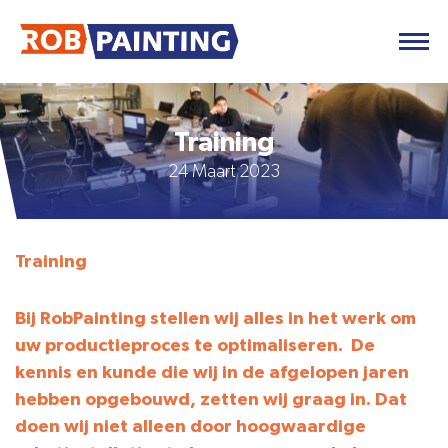
Training
24 Maart 2023
Training
Bij RobPainting stellen wij alles in het werk om
uw productieproces te optimaliseren. De
kennis en kunde die wij in de afgelopen jaren
hebben opgebouwd, zetten wij graag in. Dat
doen wij niet alleen door hoogwaardige