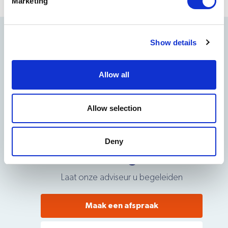
Marketing
Show details
Allow all
Allow selection
Advies of maatwerk
Deny
nodig?
Laat onze adviseur u begeleiden
Maak een afspraak