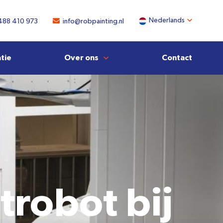
488 410 973
info@robpainting.nl
atie
Over ons
Contact
trobot bij