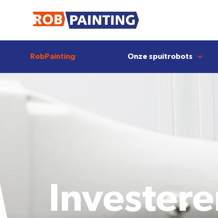
RobPainting
Onze spuitrobots
Investere