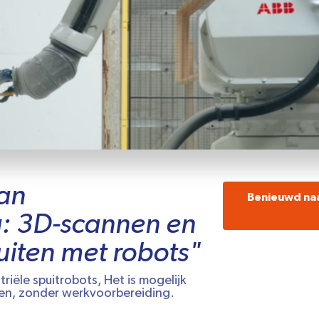
an
Benieuwd na
g: 3D-scannen en
uiten met robots"
iële spuitrobots, Het is mogelijk
ten, zonder werkvoorbereiding.