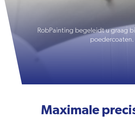
RobPainting begeleidt u graag bi
poedercoaten. 
Maximale precis