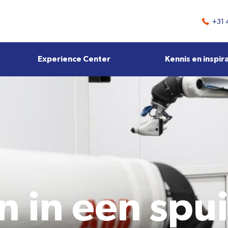
+31 
Experience Center
Kennis en inspir
n in een spui