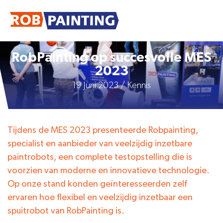
RobPainting op succesvolle MES
2023
19 Juni 2023 / Kennis
Tijdens de MES 2023 presenteerde Robpainting,
specialist en aanbieder van veelzijdig inzetbare
paintrobots, een complete testopstelling die is
voorzien van moderne en innovatieve technologie.
Op onze stand konden geïnteresseerden zelf
ervaren hoe flexibel en veelzijdig inzetbaar een
spuitrobot van RobPainting is.